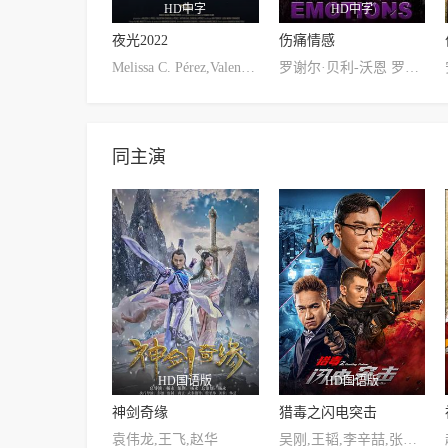
HD中字
HD中字
夜光2022
伤痛情感
Melissa C. Pérez,Valentina Chinchilla Pérez,Arturo Gael Chinchilla Pérez
罗谢尔·贝利-沃恩 罗德里卡·布朗-希克斯 托纳伊·伯格斯 杜安·戴维斯
同主演
HD国语版
HD国语版
神剑奇缘
猎毒之闪电突击
袁伟龙,王飞,赵华
吴刚,王韬,李辛喆,张植绿,王冠淇,李乾锋,潘羞月,曾子成,吴亘,骆达华,王飞斐,陈奕名,张鹏