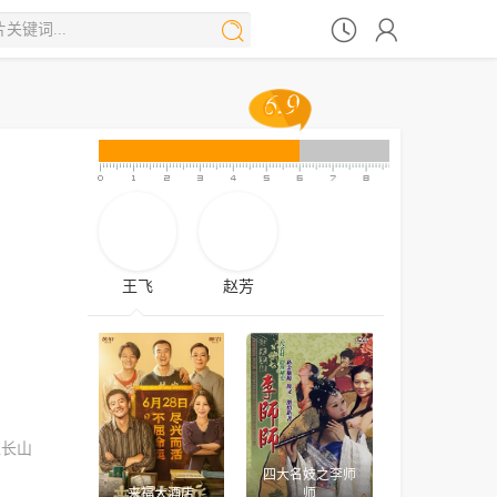



6.9
6.9
王飞
赵芳
孟长山
四大名妓之李师
来福大酒店
师