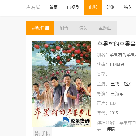
看看屋
首页
电视剧
电影
动漫
综艺
视频
详细
剧情
演员
主题曲
苹果村的苹果事
别名：
苹果村的苹果
状态：
HD国语
类型：
主演：
王飞
赵芳
导演：
王海军
正片：HD
年代：
2015
详细介绍：
苹果村
等…
详情

手机