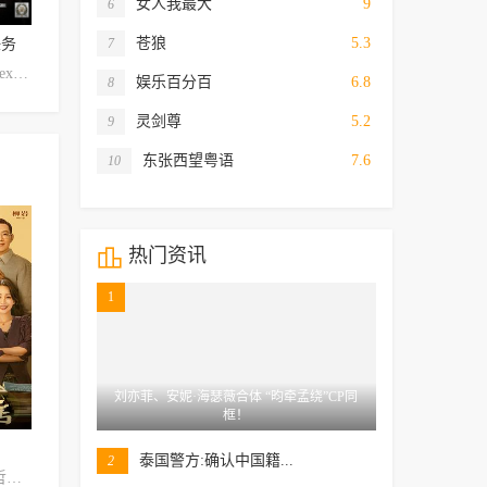
女人我最大
9
6
HD中字版
HD国语版
H
苍狼
5.3
任务
稻草之盾
遥远的诺邓
煤店新工
7
Alexandru Belciu,Alexandru Bornea,Robert Cazacu,Cristian Ciomaga,Paul Bondane,Ioan Bârsan,Daniel Ciomaga,Elvis Ciurea,Sorin Cristea,Ion-Alexandru Jugravu,Catalin Razvan Gutiu,Robert Mercurean,Mihai Melintei,Catalin Neghina,Ioan Mirut
大泽隆夫,松岛菜菜子,岸谷五朗,伊武雅刀,永山绚斗,本田博太郎,高桥和也,音尾琢真,山口祥行,本宫泰风,蜷川美穗,诹访太朗,菅原大吉,须藤正裕,桥本一郎,余贵美子,中野裕斗,仁科贵,并木史郎,胜矢,桝太一,高原知秀,安倍夏美,藤原龙也,山崎努
颜丹晨
娱乐百分百
6.8
8
灵剑尊
5.2
9
东张西望粤语
7.6
10

热门资讯
1
刘亦菲、安妮·海瑟薇合体 “昀牵孟绕”CP同
HD国语版
HD国语版
T
框！
我只要我们在一起
男人制造
绝密任务
泰国警方:确认中国籍...
2
黄轩,柳岩,刘洋,张哲华,董宝石,李晓川,葛四,任洛敏,徐小飒,王飞
杨恭如,唐文龙,迟帅,周岭南,隆莎,于海,郑君奇,王磊,王飞白,绍亮,宴溪浡
罗家英,涓子,郭金杰,赵雅淇,刘骐,陈市,王飞鸿