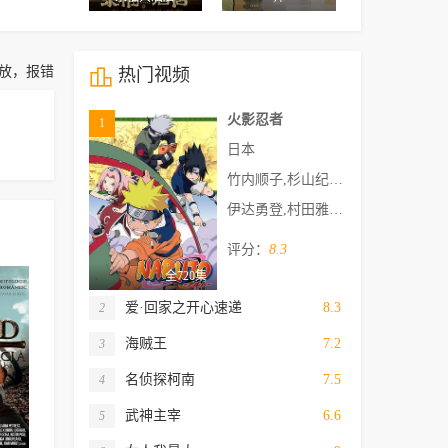
放，报错

热门视频
火影忍者
1
日本
竹内顺子,杉山纪彰,中村千绘,井上和彦,关俊彦,松本和香子,大塚芳忠,胜生真沙子,柴田秀胜,森久保祥太郎,伊藤健太郎,柚木凉香,小杉十郎太,增川洋一,远近孝一,田村由香里,江原正士,水树奈奈,鸟海浩辅,川田绅司,落合露美,大谷育江,重松朋,下屋则子,飞田展男,石冢运升,浅野真由美,石田彰,加濑康之,朴璐美,中田让治,保志总一朗,神奈延年,三木真一郎,中村大树,家中宏,福田信昭,楠大典,本田贵子,平田广明,津田健次郎,坪井智浩,河野智之,根本圭子,铃木琢磨,小林由美子,津田英三,伊藤和晃,浅井清己,佐佐木望
伊达勇登,村田雅彦,都留稔幸,若林厚史,小坂春女,川口敬一郎,松本佳久,佐藤真二,影山楙伦,御厨恭辅,横田和善,新留俊哉,久城理音,浦田保则,浅见松雄,宫原秀二,饭村正之,西村大树,小高义规,冈崎幸男,木下勇喜,菅井嘉浩,浊川敦,福田皖,木村宽,榎本守,佐土原武之,熨斗谷充孝,清水明
评分：
8.3
全720集
爱·回家之开心速递
8.3
2
海贼王
7.2
3
名侦探柯南
7.5
4
武神主宰
6.6
5