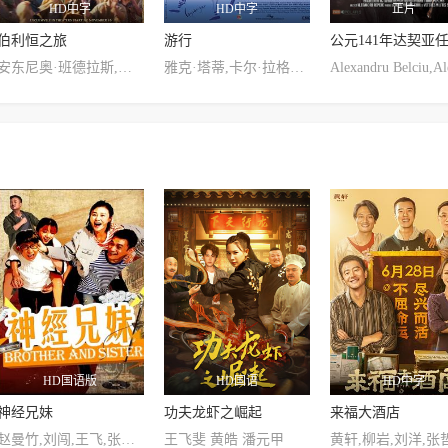
HD中字
HD中字
正片
伯利恒之旅
游行
公元141年达契亚
安东尼奥·班德拉斯,麦洛·曼海姆,菲奥娜·帕洛莫,吉诺·席格斯,乔尔·斯马尔本,莫里亚,欧米德·吉亚李利,里兹万·曼吉,斯蒂芬妮·吉尔,勒克芮,安东尼奥·吉尔,艾丽西娅·博拉切罗,玛丽亚·德拉保皮格姆,里卡德·塞拉,安东尼奥·坎托斯,丹尼尔·里维拉,胡安·何塞·马可,佩德罗·艾容,埃里克·霍尔沃森,佐伊·阿纳奥
雅克·塔蒂,卡尔·拉格斐,Pierre Bramma
HD国语版
HD国语
HD中字
神经兄妹
功夫龙虾之崛起
来福大酒店
赵曼竹,刘闯,王飞,张鑫娜
王飞斐 黄皓 潘元甲