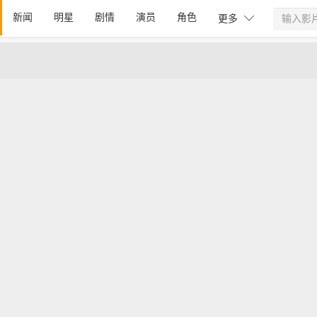
新闻
明星
剧情
演员
角色

更多