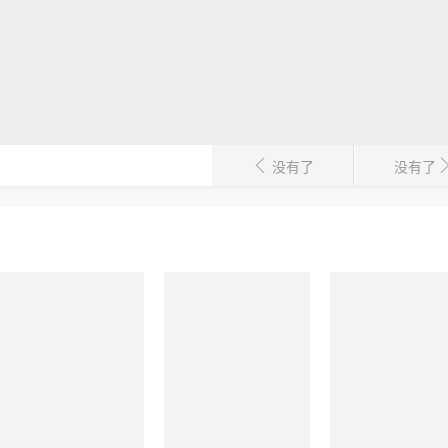

没有了
没有了