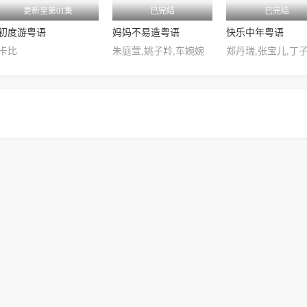
更新至第01集
已完结
已完结
初度游粤语
妈妈不易造粤语
快乐中年粤语
卡比
朱庭萱,姚子羚,车婉婉